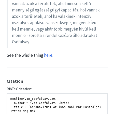
vannak azok a területek, ahol nincsen kellő
mennyiségű egészségügyi kapacitás, hol vannak
azok a területek, ahol ha valakinek intenzív
osztályos ápolásra van szüksége, megyén kívül
kell mennie, vagy akár több megyén kívül kell
mennie - sorolta a rendelkezésre álló adatokat
Cséfalvay.
See the whole thing
here
.
Citation
BibTeX citation:
@online{von_csefalvay2020,

  author = {von Csefalvay, Chris},

  title = {Koronavírus: Az {USA-ban} Már Használják, 
Itthon Még Nem
