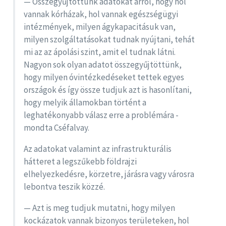
— Összegyűjtöttünk adatokat arról, hogy hol
vannak kórházak, hol vannak egészségügyi
intézmények, milyen ágykapacitásuk van,
milyen szolgáltatásokat tudnak nyújtani, tehát
mi az az ápolási szint, amit el tudnak látni.
Nagyon sok olyan adatot összegyűjtöttünk,
hogy milyen óvintézkedéseket tettek egyes
országok és így össze tudjuk azt is hasonlítani,
hogy melyik államokban történt a
leghatékonyabb válasz erre a problémára -
mondta Cséfalvay.
Az adatokat valamint az infrastrukturális
hátteret a legszűkebb földrajzi
elhelyezkedésre, körzetre, járásra vagy városra
lebontva teszik közzé.
— Azt is meg tudjuk mutatni, hogy milyen
kockázatok vannak bizonyos területeken, hol