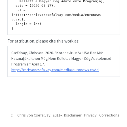
    Kellett a Magyar Cég Adatelemző Programja},

  date = {2020-04-17},

  url = 
{https://chrisvoncsefalvay.com/media/euronews-
covid},

  langid = {en}

For attribution, please cite this work as:
Csefalvay, Chris von. 2020.
“Koronavírus: Az USA-Ban Már
Használják, Itthon Még Nem Kellett a Magyar Cég Adatelemző
Programja.”
April 17.
https://chrisvoncsefalvay.com/media/euronews-covid
.
Chris von Csefalvay, 2011–.
Disclaimer
·
Privacy
·
Corrections